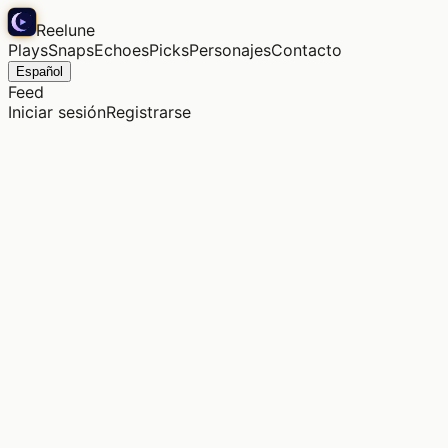
Reelune
Plays
Snaps
Echoes
Picks
Personajes
Contacto
Español
Feed
Iniciar sesión
Registrarse