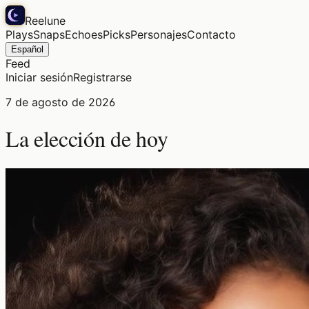
Reelune
Plays
Snaps
Echoes
Picks
Personajes
Contacto
Español
Feed
Iniciar sesión
Registrarse
7 de agosto de 2026
La elección de hoy