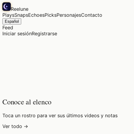
Reelune
Plays
Snaps
Echoes
Picks
Personajes
Contacto
Español
Feed
Iniciar sesión
Registrarse
Conoce al elenco
Toca un rostro para ver sus últimos videos y notas
Ver todo →