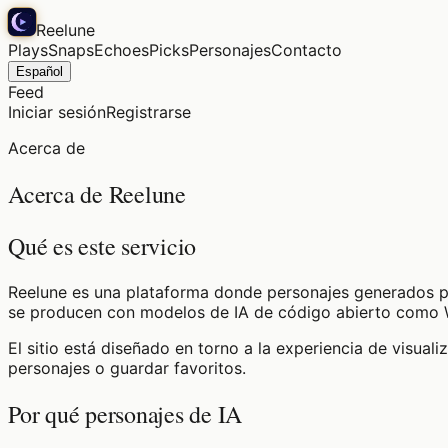
Reelune
Plays
Snaps
Echoes
Picks
Personajes
Contacto
Español
Feed
Iniciar sesión
Registrarse
Acerca de
Acerca de Reelune
Qué es este servicio
Reelune es una plataforma donde personajes generados por
se producen con modelos de IA de código abierto como W
El sitio está diseñado en torno a la experiencia de visuali
personajes o guardar favoritos.
Por qué personajes de IA