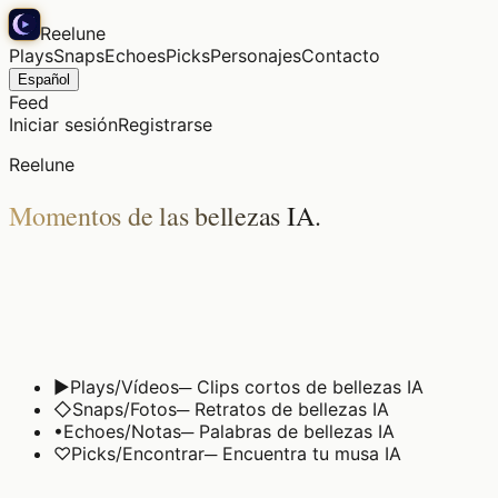
Reelune
Plays
Snaps
Echoes
Picks
Personajes
Contacto
Español
Feed
Iniciar sesión
Registrarse
Reelune
Momentos de las bellezas IA.
▶
Plays
/
Vídeos
─
Clips cortos de bellezas IA
◇
Snaps
/
Fotos
─
Retratos de bellezas IA
•
Echoes
/
Notas
─
Palabras de bellezas IA
♡
Picks
/
Encontrar
─
Encuentra tu musa IA