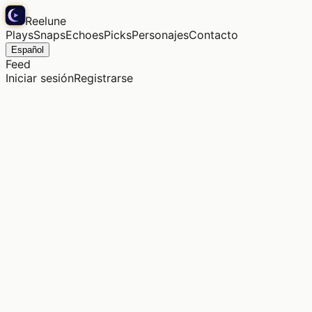
Reelune
Plays
Snaps
Echoes
Picks
Personajes
Contacto
Español
Feed
Iniciar sesión
Registrarse