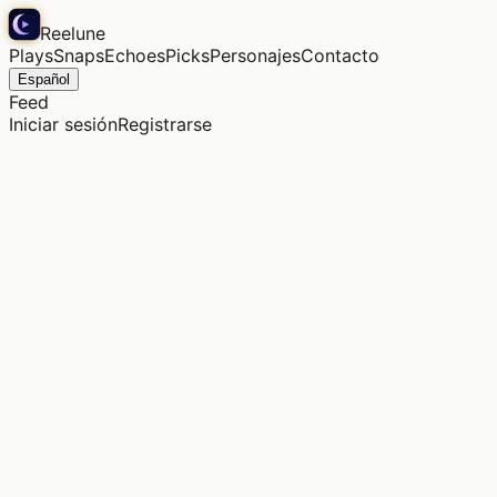
Reelune
Plays
Snaps
Echoes
Picks
Personajes
Contacto
Español
Feed
Iniciar sesión
Registrarse