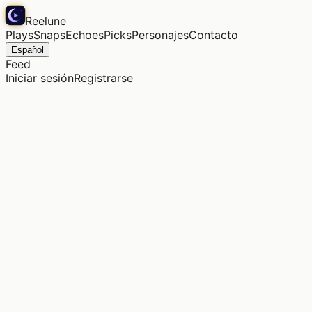
Reelune
Plays
Snaps
Echoes
Picks
Personajes
Contacto
Español
Feed
Iniciar sesión
Registrarse