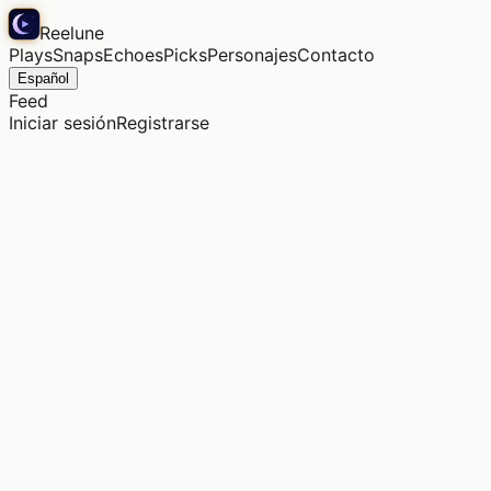
Reelune
Plays
Snaps
Echoes
Picks
Personajes
Contacto
Español
Feed
Iniciar sesión
Registrarse