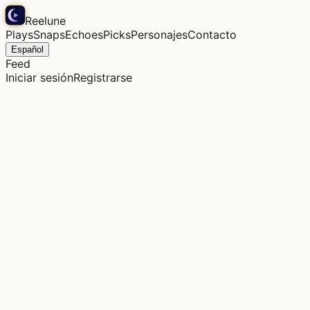
Reelune
Plays
Snaps
Echoes
Picks
Personajes
Contacto
Español
Feed
Iniciar sesión
Registrarse