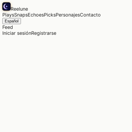
Reelune
Plays
Snaps
Echoes
Picks
Personajes
Contacto
Español
Feed
Iniciar sesión
Registrarse