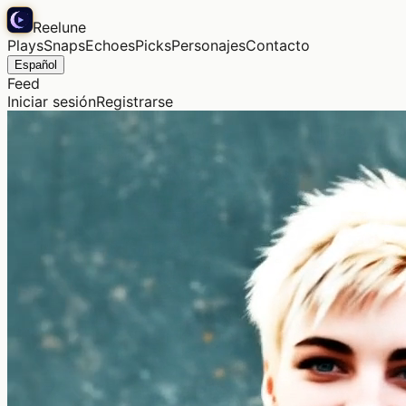
Reelune
Plays
Snaps
Echoes
Picks
Personajes
Contacto
Español
Feed
Iniciar sesión
Registrarse