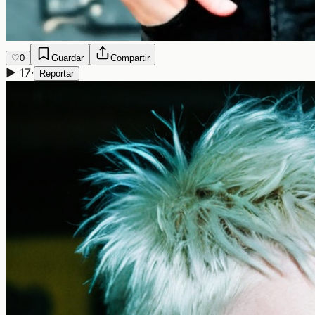
♡
0
Guardar
Compartir
▶
17
·
Reportar