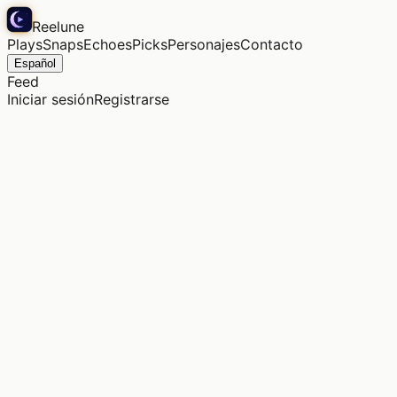
Reelune
Plays
Snaps
Echoes
Picks
Personajes
Contacto
Español
Feed
Iniciar sesión
Registrarse