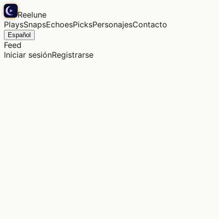
Reelune
Plays
Snaps
Echoes
Picks
Personajes
Contacto
Español
Feed
Iniciar sesión
Registrarse