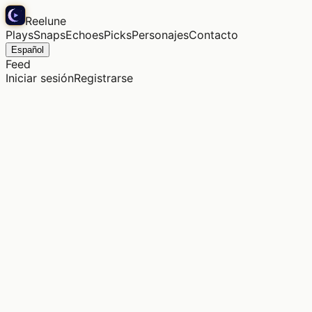
Reelune
Plays
Snaps
Echoes
Picks
Personajes
Contacto
Español
Feed
Iniciar sesión
Registrarse