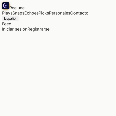
Reelune
Plays
Snaps
Echoes
Picks
Personajes
Contacto
Español
Feed
Iniciar sesión
Registrarse