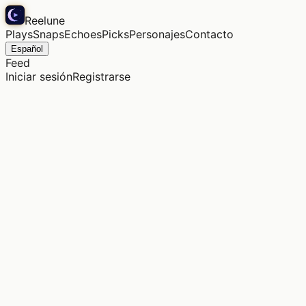
Reelune
Plays
Snaps
Echoes
Picks
Personajes
Contacto
Español
Feed
Iniciar sesión
Registrarse