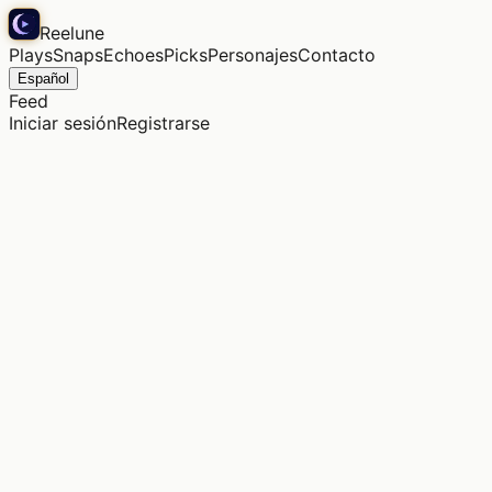
Reelune
Plays
Snaps
Echoes
Picks
Personajes
Contacto
Español
Feed
Iniciar sesión
Registrarse