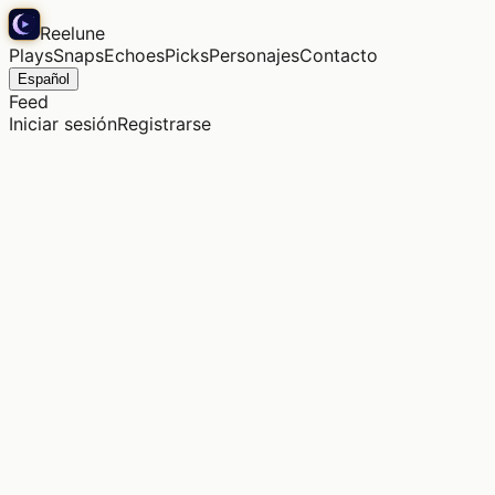
Reelune
Plays
Snaps
Echoes
Picks
Personajes
Contacto
Español
Feed
Iniciar sesión
Registrarse