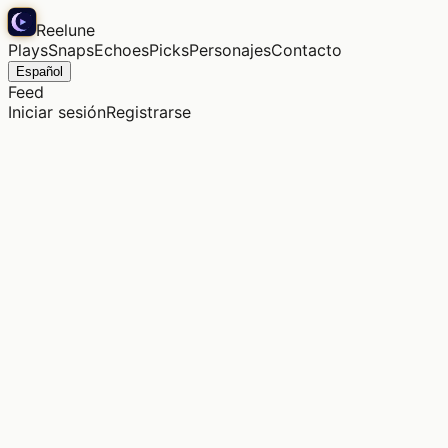
Reelune
Plays
Snaps
Echoes
Picks
Personajes
Contacto
Español
Feed
Iniciar sesión
Registrarse