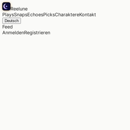
Reelune
Plays
Snaps
Echoes
Picks
Charaktere
Kontakt
Deutsch
Feed
Anmelden
Registrieren