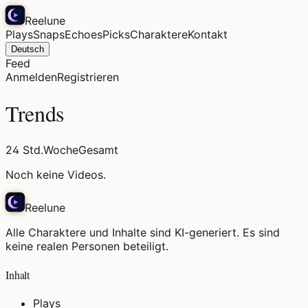
Reelune
Plays
Snaps
Echoes
Picks
Charaktere
Kontakt
Deutsch
Feed
Anmelden
Registrieren
Trends
24 Std.
Woche
Gesamt
Noch keine Videos.
Reelune
Alle Charaktere und Inhalte sind KI-generiert. Es sind
keine realen Personen beteiligt.
Inhalt
Plays