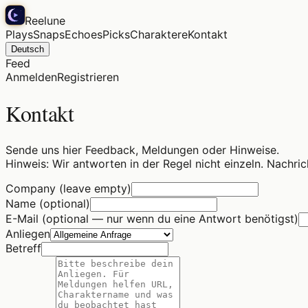
Reelune
Plays
Snaps
Echoes
Picks
Charaktere
Kontakt
Deutsch
Feed
Anmelden
Registrieren
Kontakt
Sende uns hier Feedback, Meldungen oder Hinweise.
Hinweis: Wir antworten in der Regel nicht einzeln. Nachr
Company (leave empty)
Name (optional)
E-Mail (optional — nur wenn du eine Antwort benötigst)
Anliegen
Betreff