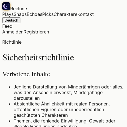
Reelune
Plays
Snaps
Echoes
Picks
Charaktere
Kontakt
Deutsch
Feed
Anmelden
Registrieren
Richtlinie
Sicherheitsrichtlinie
Verbotene Inhalte
Jegliche Darstellung von Minderjährigen oder alles,
was den Anschein erweckt, Minderjährige
darzustellen
Absichtliche Ähnlichkeit mit realen Personen,
öffentlichen Figuren oder urheberrechtlich
geschützten Charakteren
Themen, die fehlende Einwilligung, Gewalt oder
illegale Handlungen andeuten