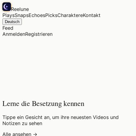
Reelune
Plays
Snaps
Echoes
Picks
Charaktere
Kontakt
Deutsch
Feed
Anmelden
Registrieren
Lerne die Besetzung kennen
Tippe ein Gesicht an, um ihre neuesten Videos und
Notizen zu sehen
Alle ansehen →