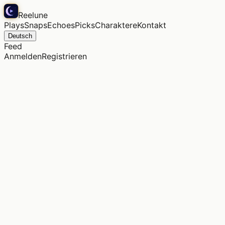
Reelune
Plays
Snaps
Echoes
Picks
Charaktere
Kontakt
Deutsch
Feed
Anmelden
Registrieren