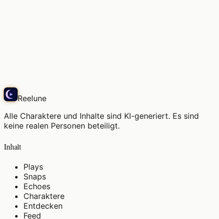
Das Licht der Dämmerung, der Moment, in dem ein
sanftes Lächeln aufblüht
Play
Reelune
Alle Charaktere und Inhalte sind KI-generiert. Es sind
keine realen Personen beteiligt.
Inhalt
Plays
Snaps
Echoes
Charaktere
Entdecken
Feed