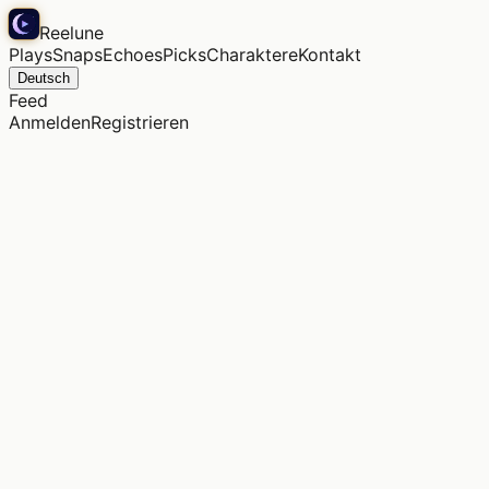
Reelune
Plays
Snaps
Echoes
Picks
Charaktere
Kontakt
Deutsch
Feed
Anmelden
Registrieren