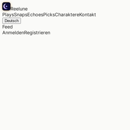
Reelune
Plays
Snaps
Echoes
Picks
Charaktere
Kontakt
Deutsch
Feed
Anmelden
Registrieren