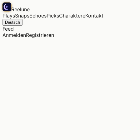
Reelune
Plays
Snaps
Echoes
Picks
Charaktere
Kontakt
Deutsch
Feed
Anmelden
Registrieren