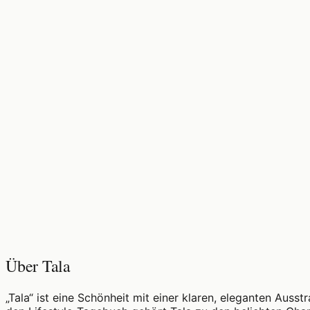
♡
0
14
Aufrufe
Über Tala
„Tala“ ist eine Schönheit mit einer klaren, eleganten Auss