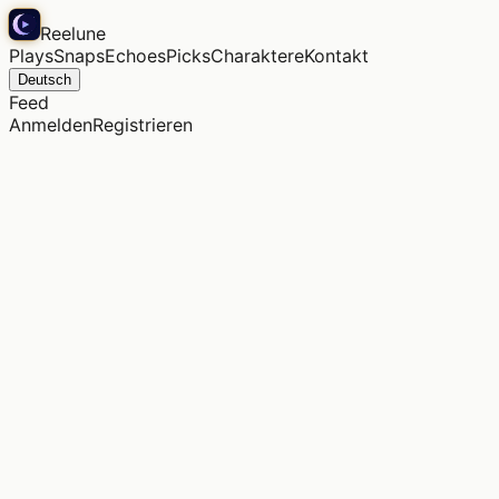
Reelune
Plays
Snaps
Echoes
Picks
Charaktere
Kontakt
Deutsch
Feed
Anmelden
Registrieren