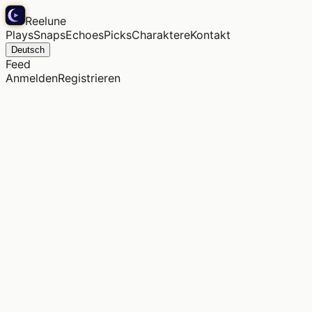
Reelune
Plays
Snaps
Echoes
Picks
Charaktere
Kontakt
Deutsch
Feed
Anmelden
Registrieren