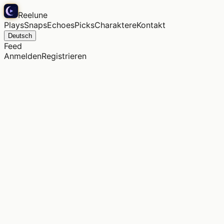
Reelune
Plays
Snaps
Echoes
Picks
Charaktere
Kontakt
Deutsch
Feed
Anmelden
Registrieren