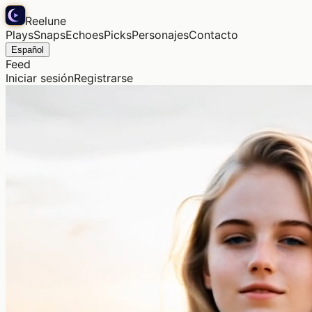
Reelune
Plays
Snaps
Echoes
Picks
Personajes
Contacto
Español
Feed
Iniciar sesión
Registrarse