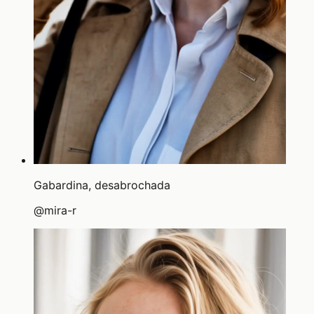
Gabardina, desabrochada
@
mira-r