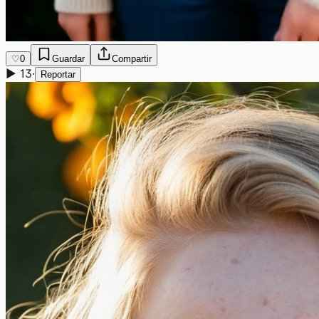
♡
0
Guardar
Compartir
▶
13
·
Reportar