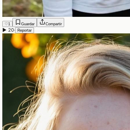
♡
1
Guardar
Compartir
▶
20
·
Reportar