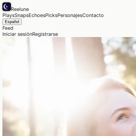
Reelune
Plays
Snaps
Echoes
Picks
Personajes
Contacto
Español
Feed
Iniciar sesión
Registrarse