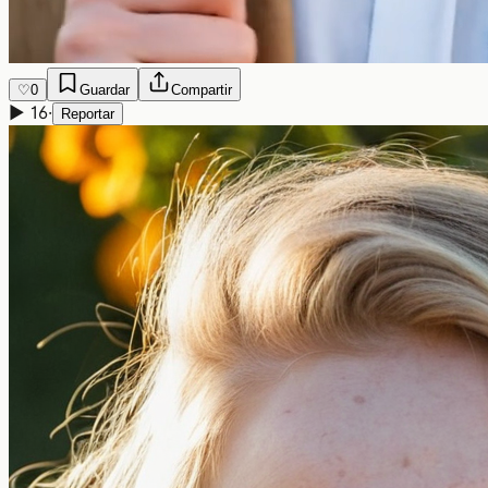
♡
0
Guardar
Compartir
▶
16
·
Reportar