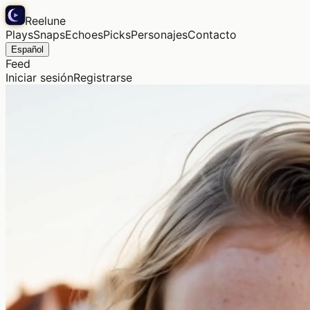
Reelune
Plays
Snaps
Echoes
Picks
Personajes
Contacto
Español
Feed
Iniciar sesión
Registrarse