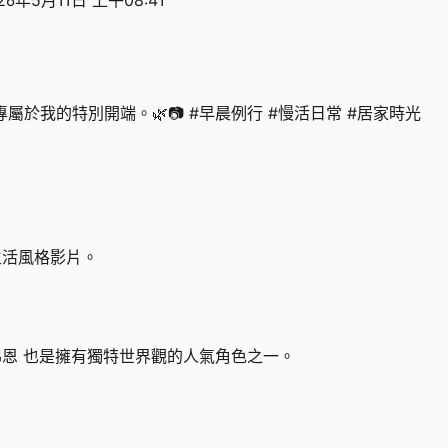
26年5月11日 上午08:41
的特別開端。🌿📷 #早晨例行 #慢活日常 #居家時光
生活風格影片。
恩 也是擁有獨特世界觀的人氣角色之一。