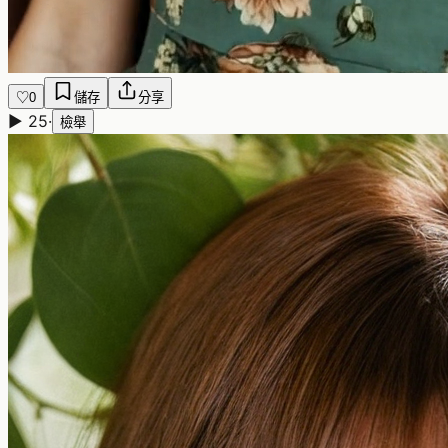
♡
0
儲存
分享
▶
25
·
檢舉