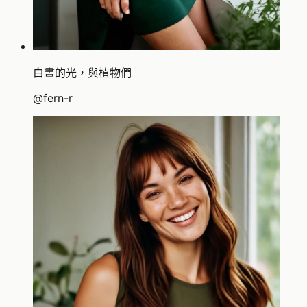
白晝的光，與植物們
@
fern-r