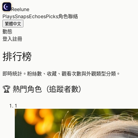
Reelune
Plays
Snaps
Echoes
Picks
角色
聯絡
繁體中文
動態
登入
註冊
排行榜
即時統計。粉絲數、收藏、觀看次數與外觀類型分類。
🏆 熱門角色（追蹤者數）
1