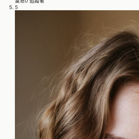
雷恩
0 追蹤者
5