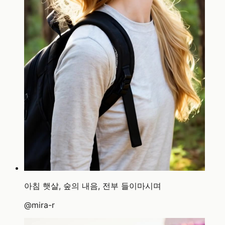
아침 햇살, 숲의 내음, 전부 들이마시며
@
mira-r