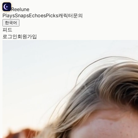
Reelune
Plays
Snaps
Echoes
Picks
캐릭터
문의
한국어
피드
로그인
회원가입