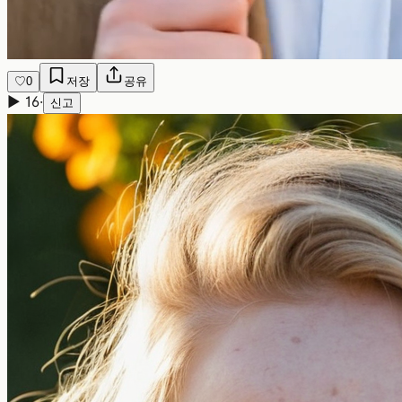
♡
0
저장
공유
▶
16
·
신고