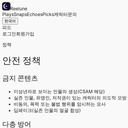
Reelune
Plays
Snaps
Echoes
Picks
캐릭터
문의
한국어
피드
로그인
회원가입
정책
안전 정책
금지 콘텐츠
미성년자로 보이는 인물의 생성(CSAM 해당)
실존 인물, 유명인, 저작권이 있는 캐릭터의 의도적 모방
비동의, 폭력 또는 불법 행위를 암시하는 묘사
딥페이크(실존 인물의 얼굴 합성)
다층 방어