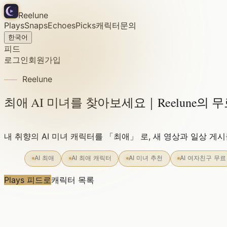
Reelune
Plays
Snaps
Echoes
Picks
캐릭터
문의
한국어
피드
로그인
회원가입
Reelune
최애 AI 미녀를 찾아보세요｜Reelune의 무료
내 취향의 AI 미녀 캐릭터를 「최애」 로, 새 영상과 일상 게
AI 최애
AI 최애 캐릭터
AI 미녀 추천
AI 여자친구 무료
Plays 피드로
캐릭터 목록
완전 무료
가입 불필요