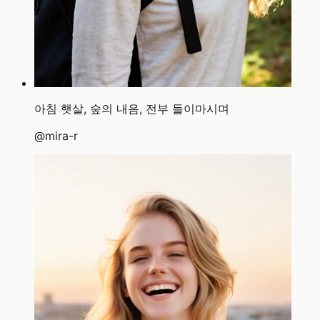
아침 햇살, 숲의 내음, 전부 들이마시며
@
mira-r