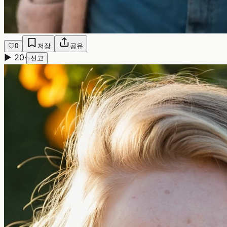
♡
0
저장
공유
▶
20
·
신고