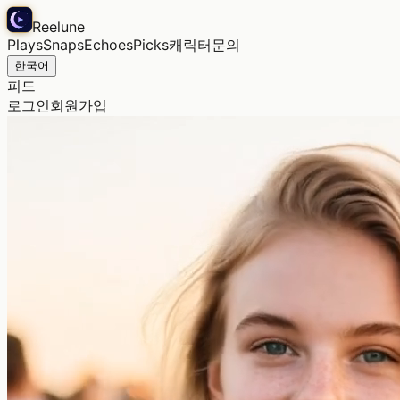
Reelune
Plays
Snaps
Echoes
Picks
캐릭터
문의
한국어
피드
로그인
회원가입