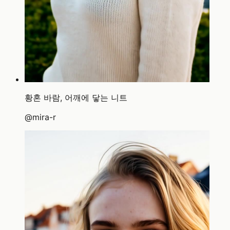
황혼 바람, 어깨에 닿는 니트
@
mira-r