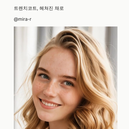
트렌치코트, 헤쳐진 채로
@
mira-r