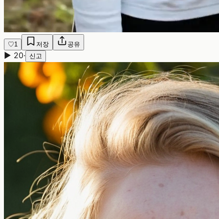
♡
1
저장
공유
▶
20
·
신고