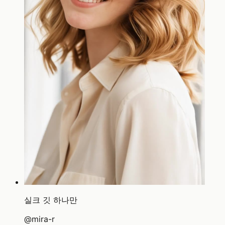
실크 깃 하나만
@
mira-r