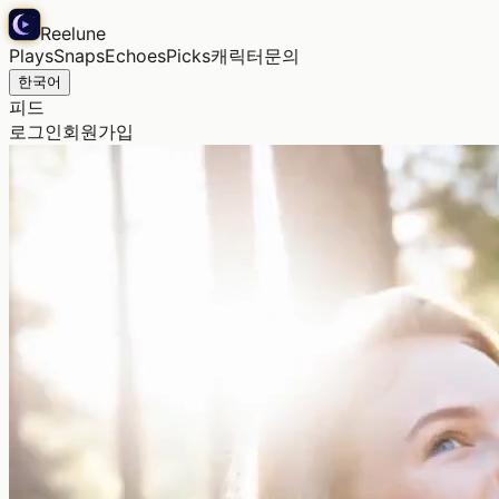
Reelune
Plays
Snaps
Echoes
Picks
캐릭터
문의
한국어
피드
로그인
회원가입