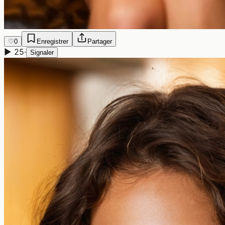
♡
0
Enregistrer
Partager
▶
25
·
Signaler