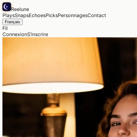
Reelune
Plays
Snaps
Echoes
Picks
Personnages
Contact
Français
Fil
Connexion
S’inscrire