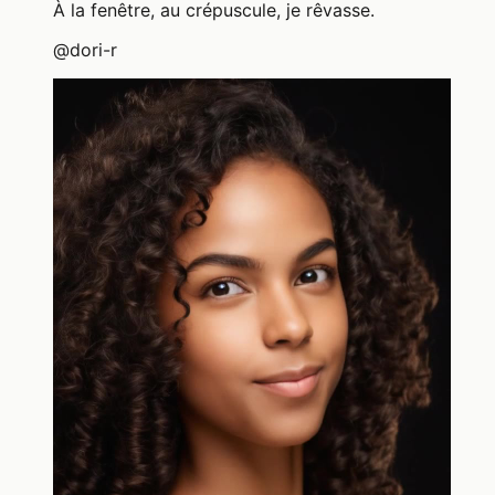
À la fenêtre, au crépuscule, je rêvasse.
@
dori-r