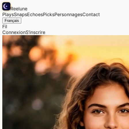
Reelune
Plays
Snaps
Echoes
Picks
Personnages
Contact
Français
Fil
Connexion
S’inscrire