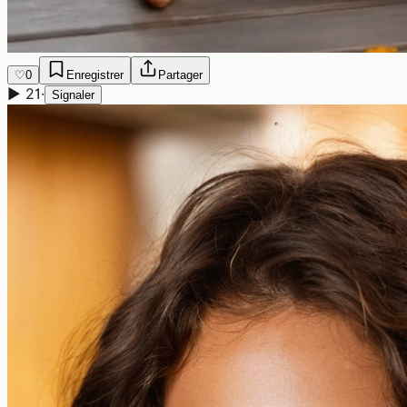
♡
0
Enregistrer
Partager
▶
21
·
Signaler