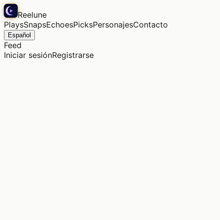
Reelune
Plays
Snaps
Echoes
Picks
Personajes
Contacto
Español
Feed
Iniciar sesión
Registrarse