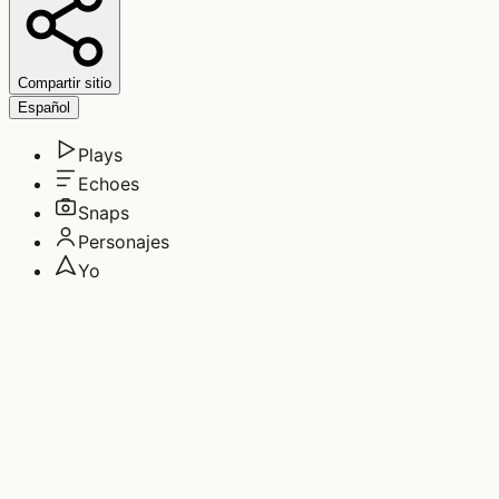
Compartir sitio
Español
Plays
Echoes
Snaps
Personajes
Yo