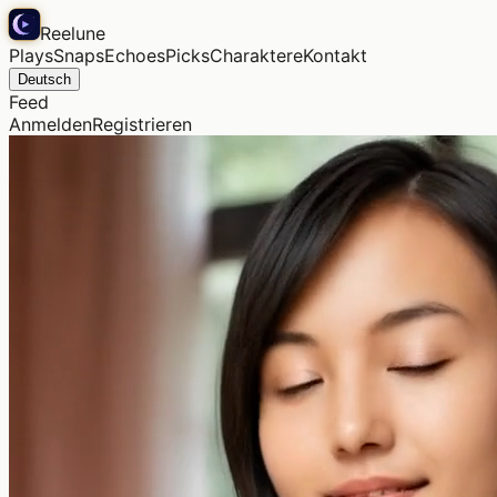
Reelune
Plays
Snaps
Echoes
Picks
Charaktere
Kontakt
Deutsch
Feed
Anmelden
Registrieren