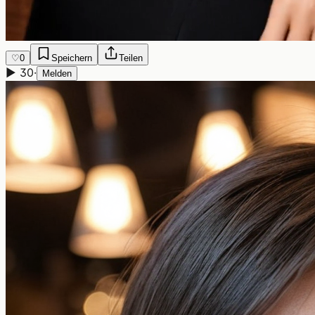
♡
0
Speichern
Teilen
▶
30
·
Melden