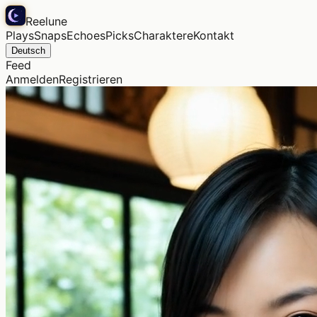
Reelune
Plays
Snaps
Echoes
Picks
Charaktere
Kontakt
Deutsch
Feed
Anmelden
Registrieren