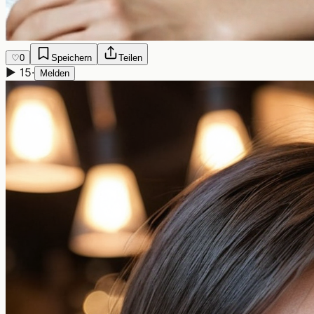
♡
0
Speichern
Teilen
▶
15
·
Melden