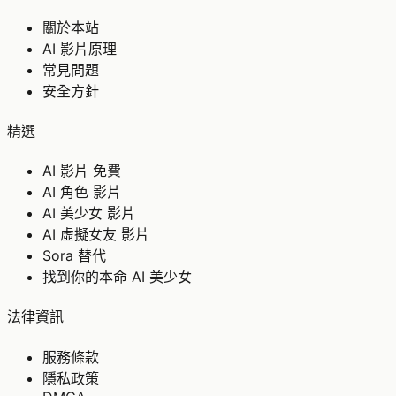
關於本站
AI 影片原理
常見問題
安全方針
精選
AI 影片 免費
AI 角色 影片
AI 美少女 影片
AI 虛擬女友 影片
Sora 替代
找到你的本命 AI 美少女
法律資訊
服務條款
隱私政策