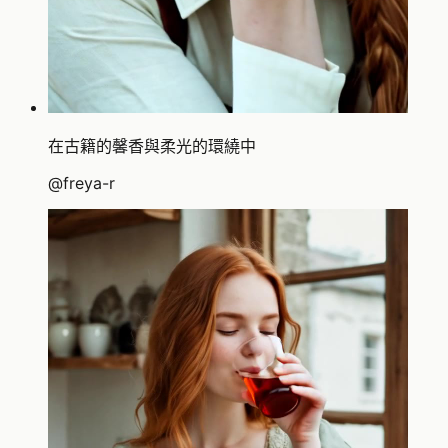
在古籍的馨香與柔光的環繞中
@
freya-r