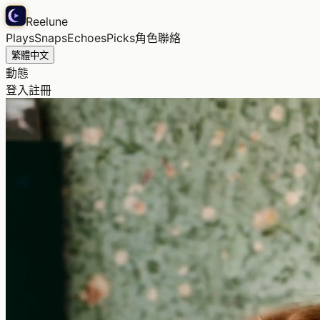
Reelune
Plays
Snaps
Echoes
Picks
角色
聯絡
繁體中文
動態
登入
註冊