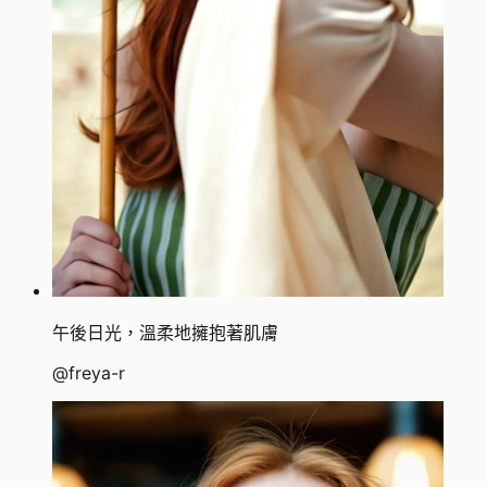
午後日光，溫柔地擁抱著肌膚
@
freya-r