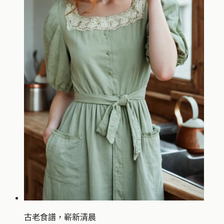
古老食譜，嶄新清晨