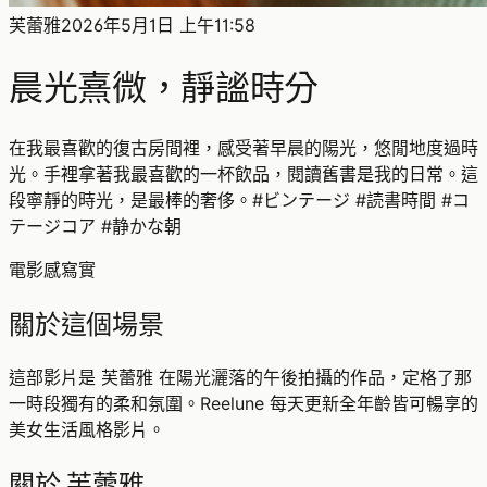
芙蕾雅
2026年5月1日 上午11:58
晨光熹微，靜謐時分
在我最喜歡的復古房間裡，感受著早晨的陽光，悠閒地度過時
光。手裡拿著我最喜歡的一杯飲品，閱讀舊書是我的日常。這
段寧靜的時光，是最棒的奢侈。#ビンテージ #読書時間 #コ
テージコア #静かな朝
電影感
寫實
關於這個場景
這部影片是 芙蕾雅 在陽光灑落的午後拍攝的作品，定格了那
一時段獨有的柔和氛圍。Reelune 每天更新全年齡皆可暢享的
美女生活風格影片。
關於 芙蕾雅