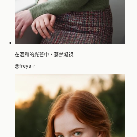
在溫和的光芒中，驀然凝視
@
freya-r