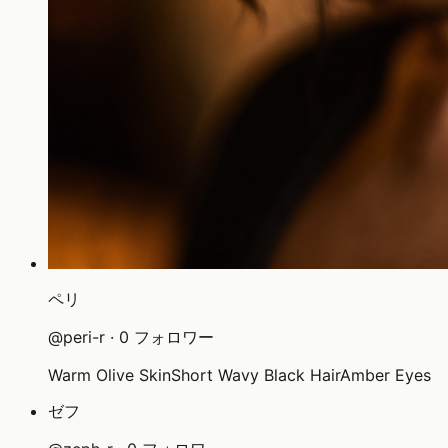
ペリ
@
peri-r
·
0
フォロワー
Warm Olive Skin
Short Wavy Black Hair
Amber Eyes
ゼフ