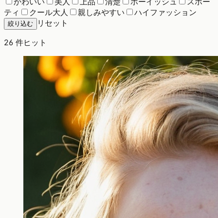
かわいい
美人
上品
清楚
ボーイッシュ
スポー
ティ
クール大人
親しみやすい
ハイファッション
リセット
絞り込む
26
件ヒット