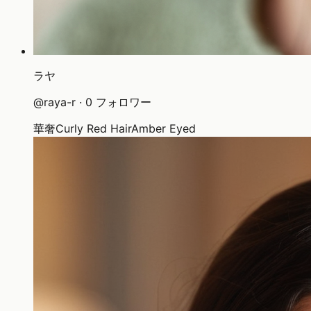
ラヤ
@
raya-r
·
0
フォロワー
華奢
Curly Red Hair
Amber Eyed