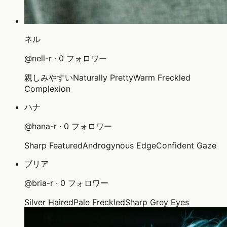
ネル
@
nell-r
·
0
フォロワー
親しみやすい
Naturally Pretty
Warm Freckled
Complexion
ハナ
@
hana-r
·
0
フォロワー
Sharp Featured
Androgynous Edge
Confident Gaze
ブリア
@
bria-r
·
0
フォロワー
Silver Haired
Pale Freckled
Sharp Grey Eyes