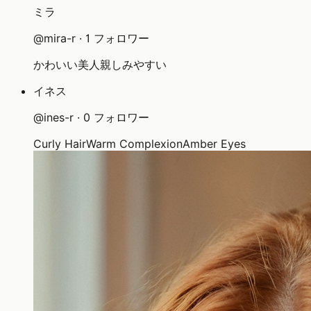
ミラ
@
mira-r
·
1
フォロワー
かわいい
美人
親しみやすい
イネス
@
ines-r
·
0
フォロワー
Curly Hair
Warm Complexion
Amber Eyes