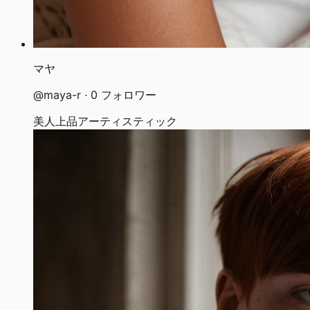
マヤ
@
maya-r
·
0
フォロワー
美人
上品
アーティスティック