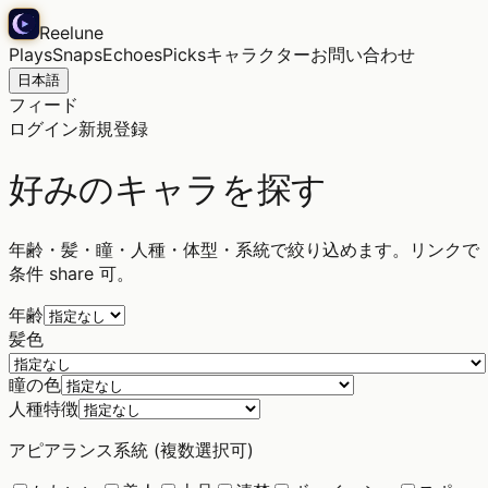
Reelune
Plays
Snaps
Echoes
Picks
キャラクター
お問い合わせ
日本語
フィード
ログイン
新規登録
好みのキャラを探す
年齢・髪・瞳・人種・体型・系統で絞り込めます。リンクで
条件 share 可。
年齢
髪色
瞳の色
人種特徴
アピアランス系統 (複数選択可)