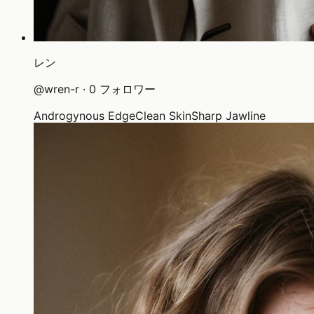
レン
@
wren-r
·
0
フォロワー
Androgynous Edge
Clean Skin
Sharp Jawline