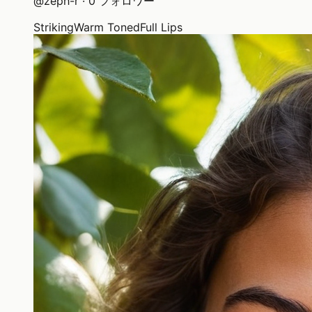
@
zeph-r
·
0
フォロワー
Striking
Warm Toned
Full Lips