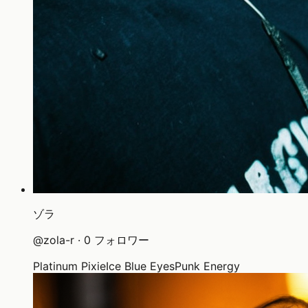
ゾラ
@
zola-r
·
0
フォロワー
Platinum Pixie
Ice Blue Eyes
Punk Energy